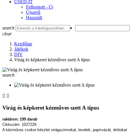
USED-IT
Felbontott - Új
Újszerű
Használt
search
clear
Kezdőlap
Játékok
DIY
Virág és képkeret kézműves szett A típus
search


Virág és képkeret kézműves szett A típus
raktáron: 199 darab
Cikkszám: 1027229
A kézműves csokor készlet virágszirmokat, levelek, papírvázát, drótokat