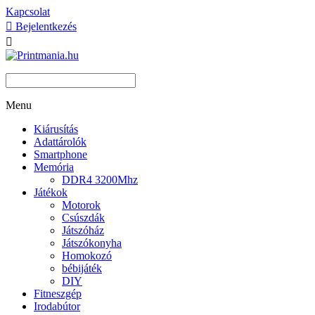
Kapcsolat

Bejelentkezés

Menu
Kiárusítás
Adattárolók
Smartphone
Memória
DDR4 3200Mhz
Játékok
Motorok
Csúszdák
Játszóház
Játszókonyha
Homokozó
bébijáték
DIY
Fitneszgép
Irodabútor