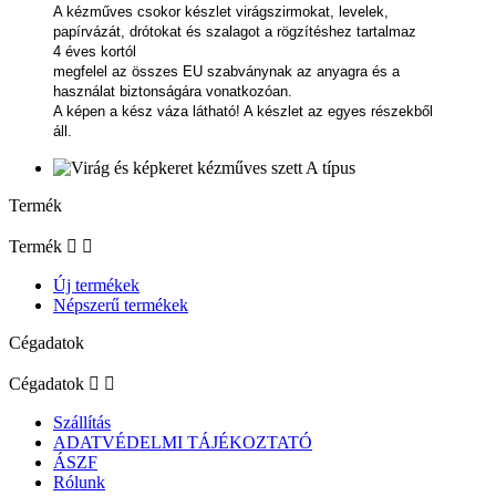
A kézműves csokor készlet virágszirmokat, levelek,
papírvázát, drótokat és szalagot a rögzítéshez tartalmaz
4 éves kortól
megfelel az összes EU szabványnak az anyagra és a
használat biztonságára vonatkozóan.
A képen a kész váza látható! A készlet az egyes részekből
áll.
Termék
Termék


Új termékek
Népszerű termékek
Cégadatok
Cégadatok


Szállítás
ADATVÉDELMI TÁJÉKOZTATÓ
ÁSZF
Rólunk