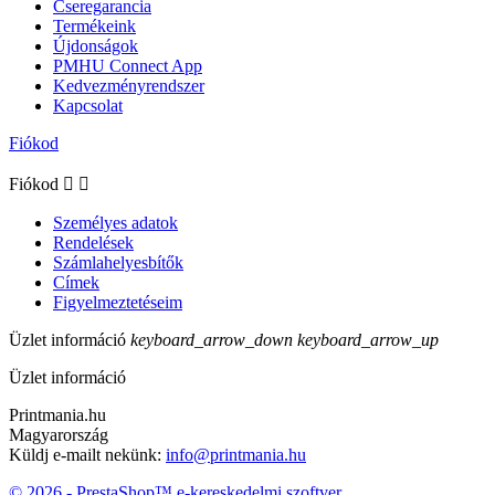
Cseregarancia
Termékeink
Újdonságok
PMHU Connect App
Kedvezményrendszer
Kapcsolat
Fiókod
Fiókod


Személyes adatok
Rendelések
Számlahelyesbítők
Címek
Figyelmeztetéseim
Üzlet információ
keyboard_arrow_down
keyboard_arrow_up
Üzlet információ
Printmania.hu
Magyarország
Küldj e-mailt nekünk:
info@printmania.hu
© 2026 - PrestaShop™ e-kereskedelmi szoftver