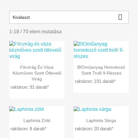

Kiválaszt
1-18 / 70 elem mutatása


Előnézet
Előnézet
Filcvirág És Váza
BIOműanyag Homokozó
Kézműves Szett Ötlevelű
Szett Trolli 9-Részes
Virág
raktáron: 191 darab*
raktáron: 91 darab*


Előnézet
Előnézet
Laphinta Zöld
Laphinta Sárga
raktáron: 8 darab*
raktáron: 20 darab*