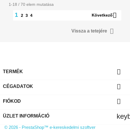
1-18 / 70 elem mutatása

1
Következő
2
3
4

Vissza a tetejére

TERMÉK

CÉGADATOK

FIÓKOD
key
ÜZLET INFORMÁCIÓ
© 2026 - PrestaShop™ e-kereskedelmi szoftver