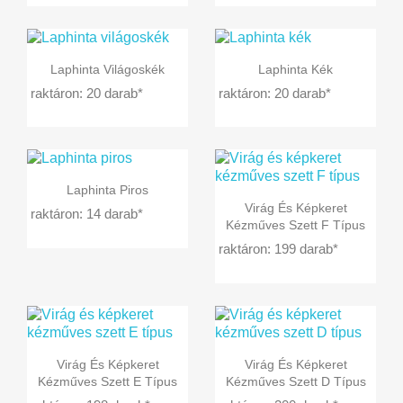


Előnézet
Előnézet
Laphinta Világoskék
Laphinta Kék
raktáron: 20 darab*
raktáron: 20 darab*

Előnézet
Laphinta Piros

Előnézet
Virág És Képkeret
raktáron: 14 darab*
Kézműves Szett F Típus
raktáron: 199 darab*


Előnézet
Előnézet
Virág És Képkeret
Virág És Képkeret
Kézműves Szett E Típus
Kézműves Szett D Típus