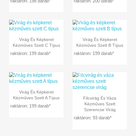
raktáron: 198 darab*
raktáron: 200 darab*


Előnézet
Előnézet
Virág És Képkeret
Virág És Képkeret
Kézműves Szett C Típus
Kézműves Szett B Típus
raktáron: 199 darab*
raktáron: 199 darab*

Előnézet
Virág És Képkeret

Előnézet
Kézműves Szett A Típus
Filcvirág És Váza
Kézműves Szett
raktáron: 199 darab*
Szerencse Virág
raktáron: 93 darab*