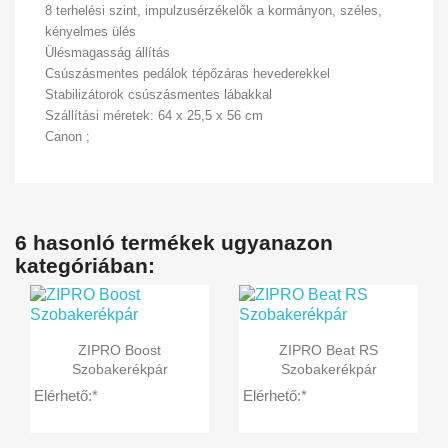
8 terhelési szint, impulzusérzékelők a kormányon, széles,
kényelmes ülés
Ülésmagasság állítás
Csúszásmentes pedálok tépőzáras hevederekkel
Stabilizátorok csúszásmentes lábakkal
Szállítási méretek: 64 x 25,5 x 56 cm
Canon ;
6 hasonló termékek ugyanazon
kategóriában:


Előnézet
Előnézet
ZIPRO Boost
ZIPRO Beat RS
Szobakerékpár
Szobakerékpár
Elérhető:*
Elérhető:*