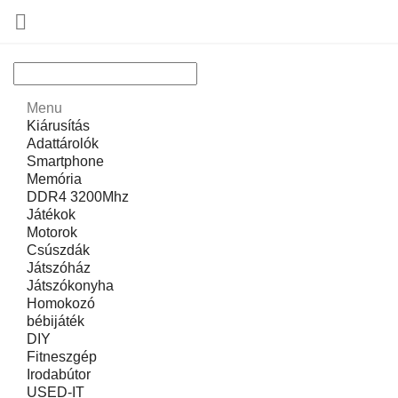

Menu
Kiárusítás
Adattárolók
Smartphone
Memória
DDR4 3200Mhz
Játékok
Motorok
Csúszdák
Játszóház
Játszókonyha
Homokozó
bébijáték
DIY
Fitneszgép
Irodabútor
USED-IT