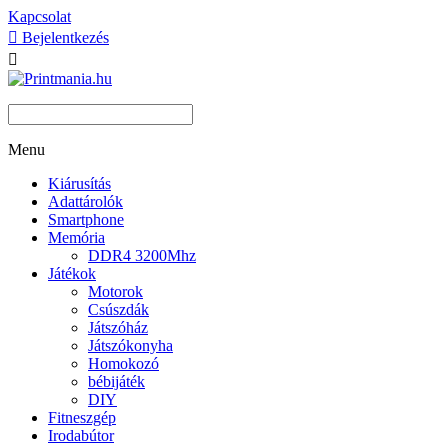
Kapcsolat

Bejelentkezés

Menu
Kiárusítás
Adattárolók
Smartphone
Memória
DDR4 3200Mhz
Játékok
Motorok
Csúszdák
Játszóház
Játszókonyha
Homokozó
bébijáték
DIY
Fitneszgép
Irodabútor