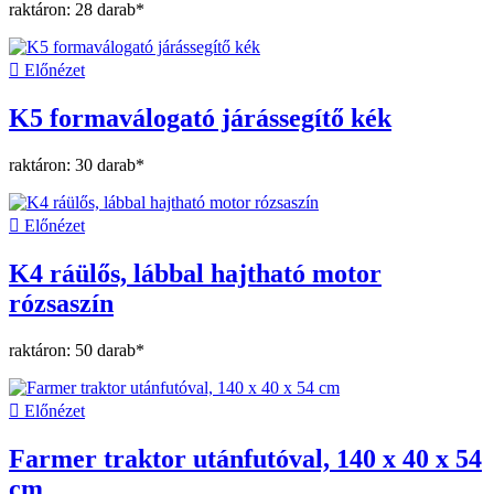
raktáron: 28 darab*

Előnézet
K5 formaválogató járássegítő kék
raktáron: 30 darab*

Előnézet
K4 ráülős, lábbal hajtható motor
rózsaszín
raktáron: 50 darab*

Előnézet
Farmer traktor utánfutóval, 140 x 40 x 54
cm