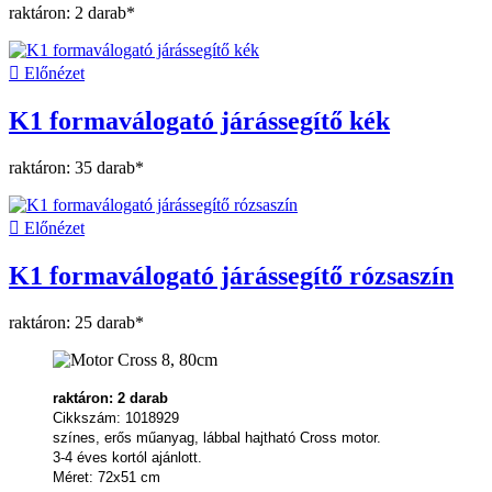
raktáron: 2 darab*

Előnézet
K1 formaválogató járássegítő kék
raktáron: 35 darab*

Előnézet
K1 formaválogató járássegítő rózsaszín
raktáron: 25 darab*
raktáron: 2 darab
Cikkszám: 1018929
színes, erős műanyag, lábbal hajtható Cross motor.
3-4 éves kortól ajánlott.
Méret: 72x51 cm