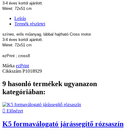
3-4 éves kortól ajánlott.
Méret: 72x51 cm
Leírás
Termék részletei
színes, erős műanyag, lábbal hajtható Cross motor.
3-4 éves kortól ajánlott.
Méret: 72x51 cm
ezPrint ; cross8
Márka
ezPrint
Cikkszám
P1018929
9 hasonló termékek ugyanazon
kategóriában:

Előnézet
K5 formaválogató járássegítő rózsaszín