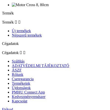
Termék
Termék


Új termékek
Népszerű termékek
Cégadatok
Cégadatok


Szállítás
ADATVÉDELMI TÁJÉKOZTATÓ
ÁSZF
Rólunk
Cseregarancia
Termékeink
Újdonságok
PMHU Connect App
Kedvezményrendszer
Kapcsolat
Fiókod