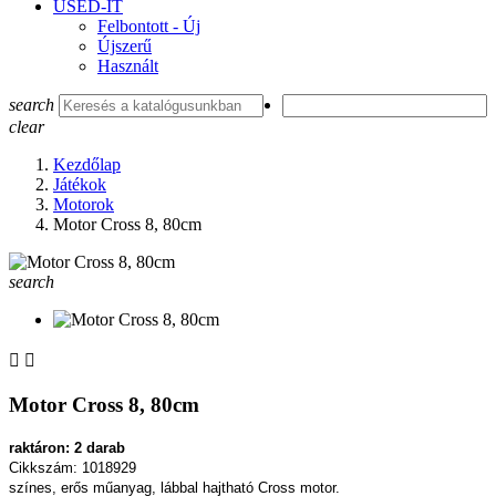
USED-IT
Felbontott - Új
Újszerű
Használt
search
clear
Kezdőlap
Játékok
Motorok
Motor Cross 8, 80cm
search


Motor Cross 8, 80cm
raktáron: 2 darab
Cikkszám: 1018929
színes, erős műanyag, lábbal hajtható Cross motor.