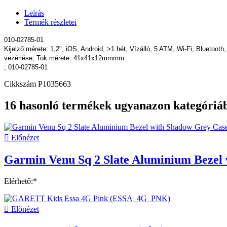
Leírás
Termék részletei
010-02785-01
Kijelző mérete: 1,2", iOS, Android, >1 hét, Vízálló, 5 ATM, Wi-Fi, Blueto
vezérlése, Tok mérete: 41x41x12mmmm
; 010-02785-01
Cikkszám
P1035663
16 hasonló termékek ugyanazon kategóriá

Előnézet
Garmin Venu Sq 2 Slate Aluminium Bezel 
Elérhető:*

Előnézet