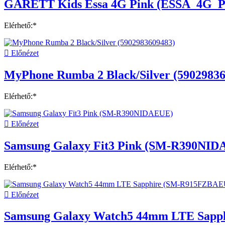
GARETT Kids Essa 4G Pink (ESSA_4G_
Elérhető:*

Előnézet
MyPhone Rumba 2 Black/Silver (59029836
Elérhető:*

Előnézet
Samsung Galaxy Fit3 Pink (SM-R390NI
Elérhető:*

Előnézet
Samsung Galaxy Watch5 44mm LTE Sap