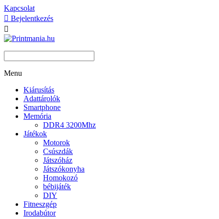
Kapcsolat

Bejelentkezés

Menu
Kiárusítás
Adattárolók
Smartphone
Memória
DDR4 3200Mhz
Játékok
Motorok
Csúszdák
Játszóház
Játszókonyha
Homokozó
bébijáték
DIY
Fitneszgép
Irodabútor