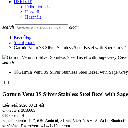
USED-IT
Felbontott - Új
Újszerű
Használt
search
clear
Kezdőlap
Smartphone
Garmin Venu 3S Silver Stainless Steel Bezel with Sage Grey 
search


Garmin Venu 3S Silver Stainless Steel Bezel with Sa
Elérhető: 2026.08.11 -tól
Cikkszám: 1035663
010-02785-01
Kijelző mérete: 1,2", iOS, Android, >1 hét, Vízálló, 5 ATM, Wi-Fi, Blueto
vezérlése, Tok mérete: 41x41x12mmmm