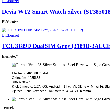

Előnézet
Devia WT2 Smart Watch Silver (ST385018
Elérhető:*

Előnézet
TCL 3189D DualSIM Grey (3189D-3ALCE
Elérhető:*
Elérhető: 2026.08.11 -tól
Cikkszám: 1035663
010-02785-01
Kijelző mérete: 1,2", iOS, Android, >1 hét, Vízálló, 5 ATM, Wi-Fi,
kijelzés, Zene vezérlése, Tok mérete: 41x41x12mmmm
Termék