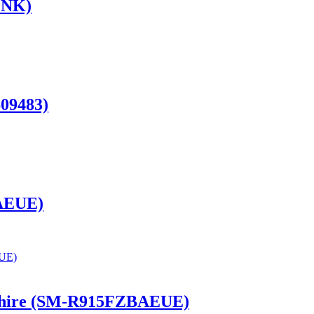
PNK)
09483)
DAEUE)
phire (SM-R915FZBAEUE)