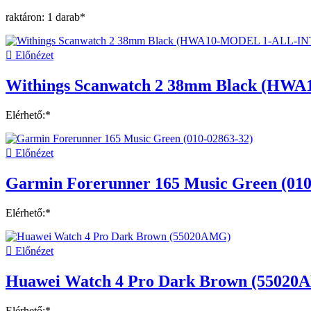
raktáron: 1 darab*

Előnézet
Withings Scanwatch 2 38mm Black (HW
Elérhető:*

Előnézet
Garmin Forerunner 165 Music Green (010
Elérhető:*

Előnézet
Huawei Watch 4 Pro Dark Brown (5502
Elérhető:*