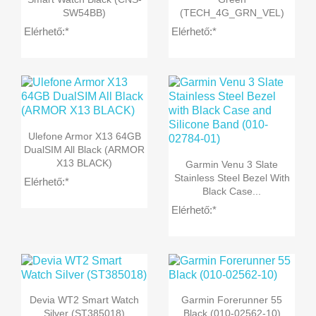
SW54BB)
(TECH_4G_GRN_VEL)
Elérhető:*
Elérhető:*

Előnézet
Ulefone Armor X13 64GB
DualSIM All Black (ARMOR

Előnézet
X13 BLACK)
Garmin Venu 3 Slate
Stainless Steel Bezel With
Elérhető:*
Black Case...
Elérhető:*


Előnézet
Előnézet
Devia WT2 Smart Watch
Garmin Forerunner 55
Silver (ST385018)
Black (010-02562-10)