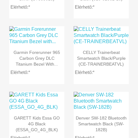
Elérhető:*
Elérhető:*


Előnézet
Előnézet
Garmin Forerunner 965
CELLY Trainerbeat
Carbon Grey DLC
Smartwatch Black/Purple
Titanium Bezel With...
(CE-TRAINERBEATVL)
Elérhető:*
Elérhető:*


Előnézet
Előnézet
GARETT Kids Essa GO
Denver SW-182 Bluetooth
4G Black
Smartwatch Black (SW-
(ESSA_GO_4G_BLK)
182B)
Elérhető:*
Elérhető:*