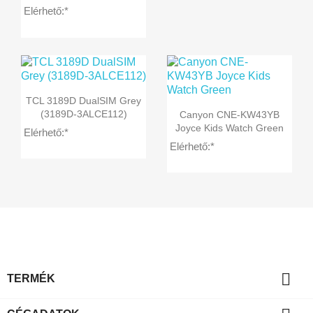
Elérhető:*

Előnézet
TCL 3189D DualSIM Grey

Előnézet
(3189D-3ALCE112)
Canyon CNE-KW43YB
Joyce Kids Watch Green
Elérhető:*
Elérhető:*

TERMÉK