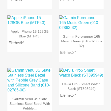

Előnézet
Apple IPhone 15 128GB

Előnézet
Blue (MTP43)
Garmin Forerunner 165
Music Green (010-02863-
Elérhető:*
32)
Elérhető:*

Előnézet
Devia Pro5 Smart Watch
Black (ST395949)
Elérhető:*

Előnézet
Garmin Venu 3S Slate
Stainless Steel Bezel With
Pebble...