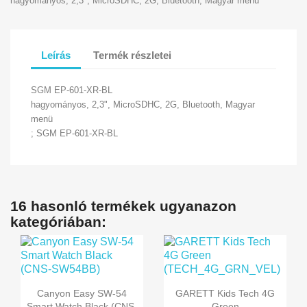
hagyományos, 2,3", MicroSDHC, 2G, Bluetooth, Magyar menü
Leírás
Termék részletei
SGM EP-601-XR-BL
hagyományos, 2,3", MicroSDHC, 2G, Bluetooth, Magyar
menü
; SGM EP-601-XR-BL
16 hasonló termékek ugyanazon
kategóriában:


Előnézet
Előnézet
Canyon Easy SW-54
GARETT Kids Tech 4G
Smart Watch Black (CNS-
Green