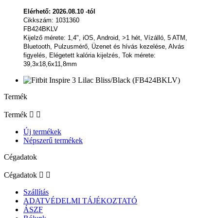
Elérhető: 2026.08.10 -tól
Cikkszám: 1031360
FB424BKLV
Kijelző mérete: 1,4", iOS, Android, >1 hét, Vízálló, 5 ATM,
Bluetooth, Pulzusmérő, Üzenet és hívás kezelése, Alvás
figyelés, Elégetett kalória kijelzés, Tok mérete:
39,3x18,6x11,8mm
Termék
Termék


Új termékek
Népszerű termékek
Cégadatok
Cégadatok


Szállítás
ADATVÉDELMI TÁJÉKOZTATÓ
ÁSZF