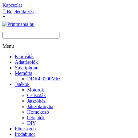
Kapcsolat

Bejelentkezés

Menu
Kiárusítás
Adattárolók
Smartphone
Memória
DDR4 3200Mhz
Játékok
Motorok
Csúszdák
Játszóház
Játszókonyha
Homokozó
bébijáték
DIY
Fitneszgép
Irodabútor