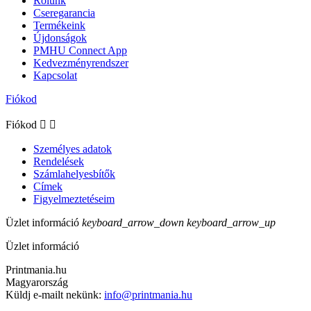
Rólunk
Cseregarancia
Termékeink
Újdonságok
PMHU Connect App
Kedvezményrendszer
Kapcsolat
Fiókod
Fiókod


Személyes adatok
Rendelések
Számlahelyesbítők
Címek
Figyelmeztetéseim
Üzlet információ
keyboard_arrow_down
keyboard_arrow_up
Üzlet információ
Printmania.hu
Magyarország
Küldj e-mailt nekünk:
info@printmania.hu