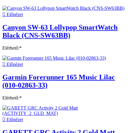

Előnézet
Canyon SW-63 Lollypop SmartWatch
Black (CNS-SW63BB)
Elérhető:*

Előnézet
Garmin Forerunner 165 Music Lilac
(010-02863-33)
Elérhető:*

Előnézet
GARETT GRC Activity 2 Gold Matt