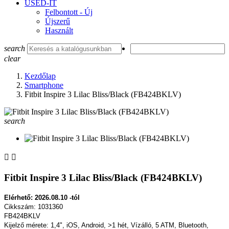
USED-IT
Felbontott - Új
Újszerű
Használt
search
clear
Kezdőlap
Smartphone
Fitbit Inspire 3 Lilac Bliss/Black (FB424BKLV)
search


Fitbit Inspire 3 Lilac Bliss/Black (FB424BKLV)
Elérhető: 2026.08.10 -tól
Cikkszám: 1031360
FB424BKLV
Kijelző mérete: 1,4", iOS, Android, >1 hét, Vízálló, 5 ATM, Bluetooth,