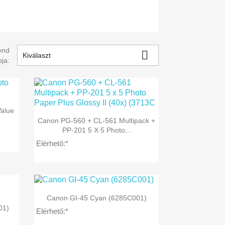
end

Kiválaszt
pja:
alue

Előnézet
Canon PG-560 + CL-561 Multipack +
PP-201 5 X 5 Photo...
Elérhető:*

Előnézet
Canon GI-45 Cyan (6285C001)
01)
Elérhető:*