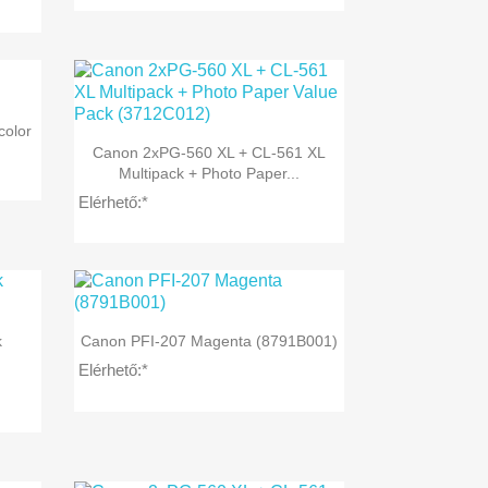
color

Előnézet
Canon 2xPG-560 XL + CL-561 XL
Multipack + Photo Paper...
Elérhető:*

Előnézet
k
Canon PFI-207 Magenta (8791B001)
Elérhető:*