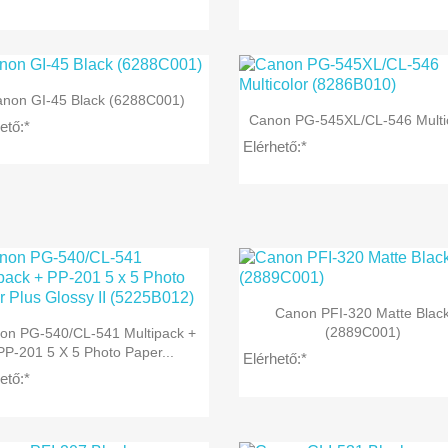

Előnézet
non GI-45 Black (6288C001)

Előnézet
Canon PG-545XL/CL-546 Multi
ető:*
Elérhető:*

Előnézet
Canon PFI-320 Matte Blac

Előnézet
(2889C001)
on PG-540/CL-541 Multipack +
PP-201 5 X 5 Photo Paper...
Elérhető:*
ető:*