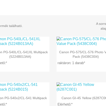
A sorr
rmék található.
ala


Előnézet
Előnézet
n PG-540L/CL-541XL Multipack
Canon PG-575/CL-576 Photo V
(5224B013AA)
Pack (5438C004)
ető:*
raktáron: 1 darab*


Előnézet
Előnézet
on PG-540x2/CL-541 Multipack
Canon GI-45 Yellow (6287C0
ető:*
Elérhető:*