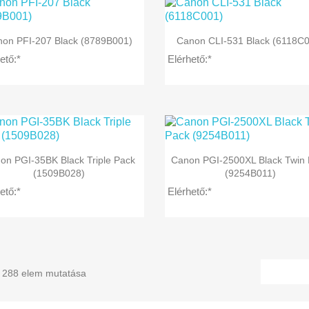


Előnézet
Előnézet
on PFI-207 Black (8789B001)
Canon CLI-531 Black (6118C
ető:*
Elérhető:*


Előnézet
Előnézet
on PGI-35BK Black Triple Pack
Canon PGI-2500XL Black Twin
(1509B028)
(9254B011)
ető:*
Elérhető:*
/ 288 elem mutatása