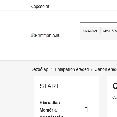
Kapcsolat
KIÁRUSÍTÁS
ADATTÁR
Kezdőlap
Tintapatron eredeti
Canon erede
START
Ca
Kiárusítás

Memória