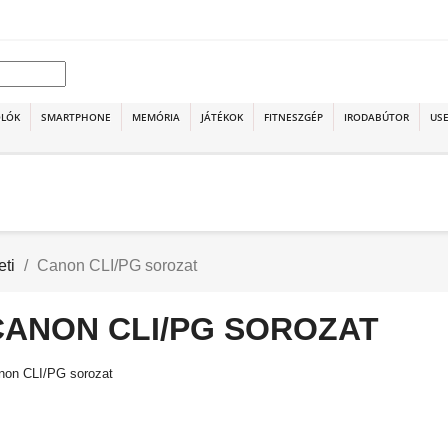
OLÓK
SMARTPHONE
MEMÓRIA
JÁTÉKOK
FITNESZGÉP
IRODABÚTOR
USE
ti
Canon CLI/PG sorozat
CANON CLI/PG SOROZAT
non CLI/PG sorozat