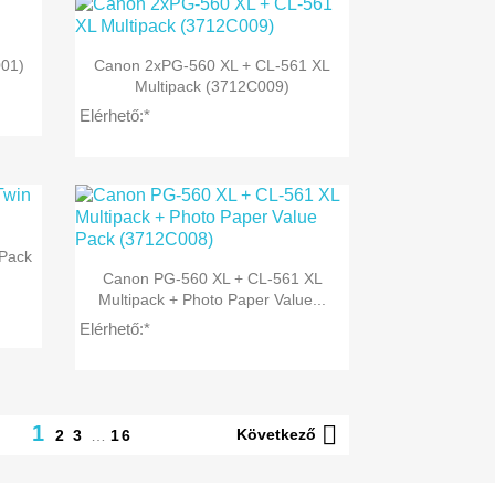

Előnézet
001)
Canon 2xPG-560 XL + CL-561 XL
Multipack (3712C009)
Elérhető:*
 Pack

Előnézet
Canon PG-560 XL + CL-561 XL
Multipack + Photo Paper Value...
Elérhető:*

1
Következő
2
3
…
16