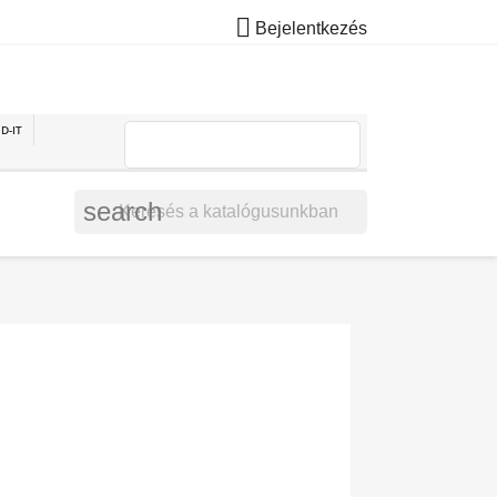

Bejelentkezés
D-IT
search