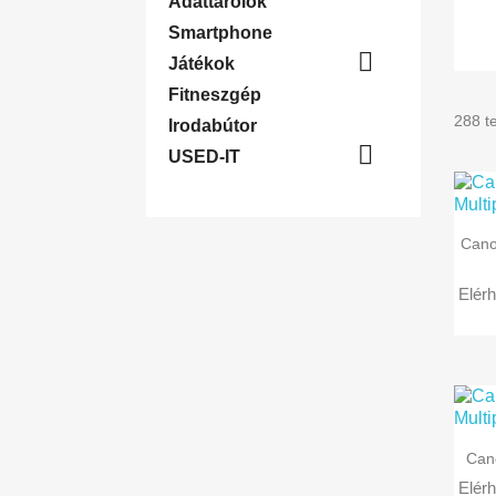
Adattárolók
Smartphone

Játékok
Fitneszgép
288 te
Irodabútor

USED-IT
Cano
Elérh
Can
Elérh