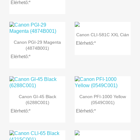
Elérhető:*

Előnézet
Canon CLI-581C XXL Cián

Előnézet
Canon PGI-29 Magenta
Elérhető:*
(4874B001)
Elérhető:*


Előnézet
Előnézet
Canon GI-45 Black
Canon PFI-1000 Yellow
(6288C001)
(0549C001)
Elérhető:*
Elérhető:*