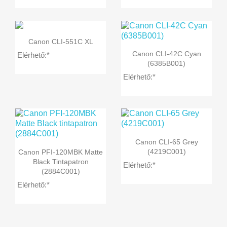

Előnézet
Canon CLI-551C XL

Előnézet
Canon CLI-42C Cyan
Elérhető:*
(6385B001)
Elérhető:*

Előnézet
Canon CLI-65 Grey

Előnézet
(4219C001)
Canon PFI-120MBK Matte
Black Tintapatron
Elérhető:*
(2884C001)
Elérhető:*