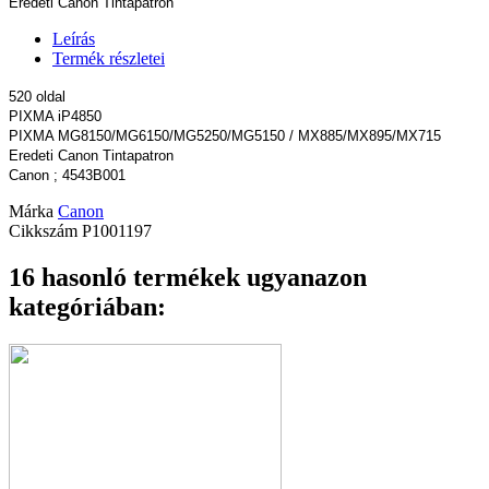
Eredeti Canon Tintapatron
Leírás
Termék részletei
520 oldal
PIXMA iP4850
PIXMA MG8150/MG6150/MG5250/MG5150 / MX885/MX895/MX715
Eredeti Canon Tintapatron
Canon ; 4543B001
Márka
Canon
Cikkszám
P1001197
16 hasonló termékek ugyanazon
kategóriában: