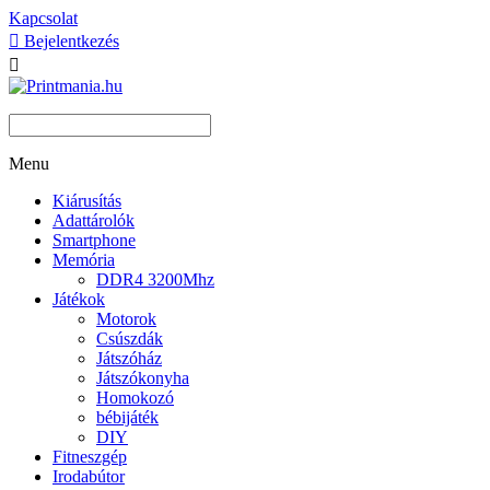
Kapcsolat

Bejelentkezés

Menu
Kiárusítás
Adattárolók
Smartphone
Memória
DDR4 3200Mhz
Játékok
Motorok
Csúszdák
Játszóház
Játszókonyha
Homokozó
bébijáték
DIY
Fitneszgép
Irodabútor