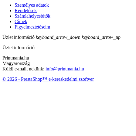
Személyes adatok
Rendelések
Számlahelyesbítők
Címek
Figyelmeztetéseim
Üzlet információ
keyboard_arrow_down
keyboard_arrow_up
Üzlet információ
Printmania.hu
Magyarország
Küldj e-mailt nekünk:
info@printmania.hu
© 2026 - PrestaShop™ e-kereskedelmi szoftver