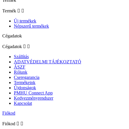
Termék
Termék


Új termékek
Népszerű termékek
Cégadatok
Cégadatok


Szállítás
ADATVÉDELMI TÁJÉKOZTATÓ
ÁSZF
Rólunk
Cseregarancia
Termékeink
Újdonságok
PMHU Connect App
Kedvezményrendszer
Kapcsolat
Fiókod
Fiókod

