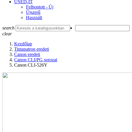
USED-IT
Felbontott - Új
Újszerű
Használt
search
clear
Kezdőlap
Tintapatron eredeti
Canon eredeti
Canon CLI/PG sorozat
Canon CLI-526Y