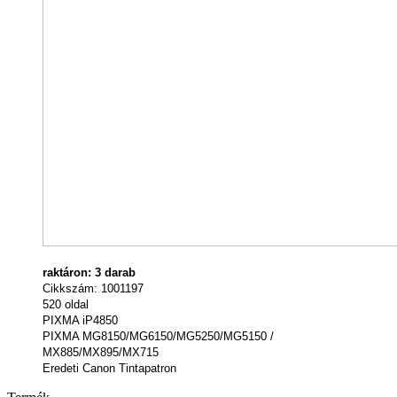
raktáron: 3 darab
Cikkszám: 1001197
520 oldal
PIXMA iP4850
PIXMA MG8150/MG6150/MG5250/MG5150 /
MX885/MX895/MX715
Eredeti Canon Tintapatron