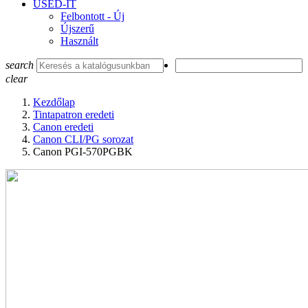
USED-IT
Felbontott - Új
Újszerű
Használt
search
clear
Kezdőlap
Tintapatron eredeti
Canon eredeti
Canon CLI/PG sorozat
Canon PGI-570PGBK