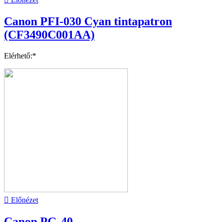
Canon PFI-030 Cyan tintapatron
(CF3490C001AA)
Elérhető:*

Előnézet
Canon PG-40