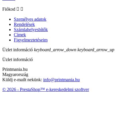
Fiókod


Személyes adatok
Rendelések
Számlahelyesbítők
Címek
Figyelmeztetéseim
Üzlet információ
keyboard_arrow_down
keyboard_arrow_up
Üzlet információ
Printmania.hu
Magyarország
Küldj e-mailt nekünk:
info@printmania.hu
© 2026 - PrestaShop™ e-kereskedelmi szoftver