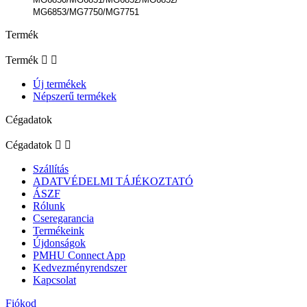
MG6853/MG7750/MG7751
Termék
Termék


Új termékek
Népszerű termékek
Cégadatok
Cégadatok


Szállítás
ADATVÉDELMI TÁJÉKOZTATÓ
ÁSZF
Rólunk
Cseregarancia
Termékeink
Újdonságok
PMHU Connect App
Kedvezményrendszer
Kapcsolat
Fiókod