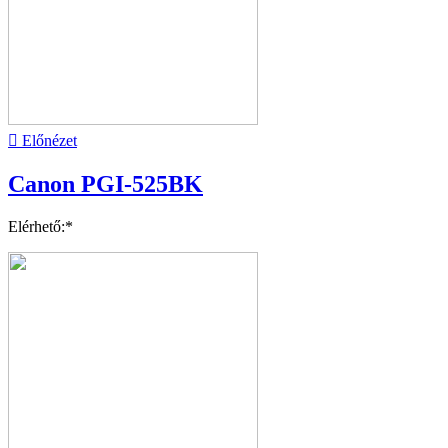

Előnézet
Canon PGI-525BK
Elérhető:*