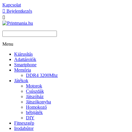
Kapcsolat

Bejelentkezés

Menu
Kiárusítás
Adattárolók
Smartphone
Memória
DDR4 3200Mhz
Játékok
Motorok
Csúszdák
Játszóház
Játszókonyha
Homokozó
bébijáték
DIY
Fitneszgép
Irodabútor