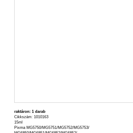
raktáron: 1 darab
Cikkszám: 1010163
15ml
Pixma MG5750/MG5751/MG5752/MG5753/
MG6850/MG6851/MG6852/MG6852/