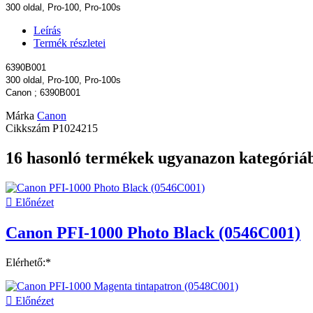
300 oldal, Pro-100, Pro-100s
Leírás
Termék részletei
6390B001
300 oldal, Pro-100, Pro-100s
Canon ; 6390B001
Márka
Canon
Cikkszám
P1024215
16 hasonló termékek ugyanazon kategóriá

Előnézet
Canon PFI-1000 Photo Black (0546C001)
Elérhető:*

Előnézet