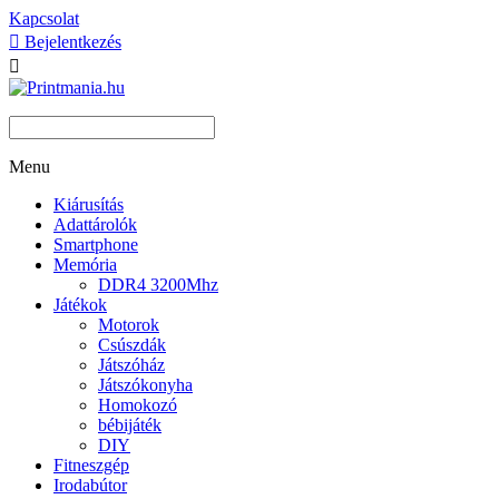
Kapcsolat

Bejelentkezés

Menu
Kiárusítás
Adattárolók
Smartphone
Memória
DDR4 3200Mhz
Játékok
Motorok
Csúszdák
Játszóház
Játszókonyha
Homokozó
bébijáték
DIY
Fitneszgép
Irodabútor