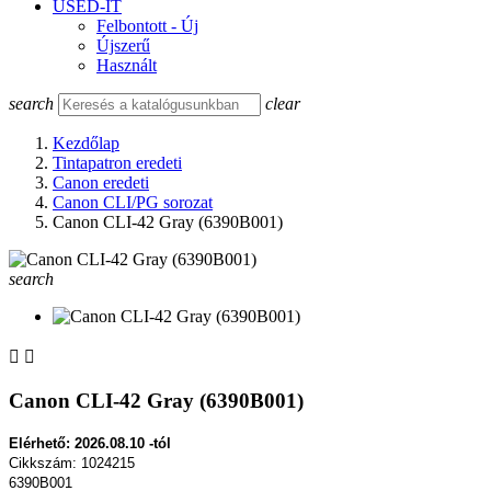
USED-IT
Felbontott - Új
Újszerű
Használt
search
clear
Kezdőlap
Tintapatron eredeti
Canon eredeti
Canon CLI/PG sorozat
Canon CLI-42 Gray (6390B001)
search


Canon CLI-42 Gray (6390B001)
Elérhető: 2026.08.10 -tól
Cikkszám: 1024215
6390B001