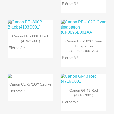
Elérhető:*

Előnézet
Canon PFI-300P Black

Előnézet
(4193C001)
Canon PFI-102C Cyan
Tintapatron
Elérhető:*
(CF0896B001AA)
Elérhető:*

Előnézet
Canon CLI-571GY Szürke

Előnézet
Canon GI-43 Red
Elérhető:*
(4716C001)
Elérhető:*