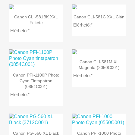


Előnézet
Előnézet
Canon CLI-581BK XXL
Canon CLI-581C XXL Cián
Fekete
Elérhető:*
Elérhető:*

Előnézet
Canon CLI-581M XL
Magenta (2050C001)

Előnézet
Canon PFI-1100P Photo
Elérhető:*
Cyan Tintapatron
(0854C001)
Elérhető:*


Előnézet
Előnézet
Canon PG-560 XL Black
Canon PFI-1000 Photo