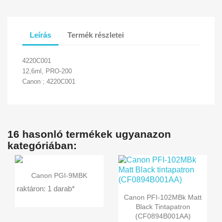
Leírás
Termék részletei
4220C001
12,6ml, PRO-200
Canon ; 4220C001
16 hasonló termékek ugyanazon
kategóriában:

Előnézet
Canon PGI-9MBK
raktáron: 1 darab*

Előnézet
Canon PFI-102MBk Matt
Black Tintapatron
(CF0894B001AA)