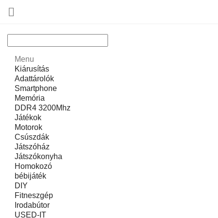

Menu
Kiárusítás
Adattárolók
Smartphone
Memória
DDR4 3200Mhz
Játékok
Motorok
Csúszdák
Játszóház
Játszókonyha
Homokozó
bébijáték
DIY
Fitneszgép
Irodabútor
USED-IT