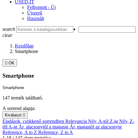
USED-IT
Felbontott - Új
Újszerű
Használt
search
clear
Kezdőlap
Smartphone

OK
Smartphone
Smartphone
147 termék található.
A sorrend alapja:
Kiválaszt

Eladások, csökkenő sorrendben
Relevancia
Név, A-tól Z-ig
Név, Z-
től A-ig
Ár, alacsonytól a magasig
Ár, magastól az alacsonyig
Reference, A to Z
Reference, Z to A
1-18 / 147 elem mutatása