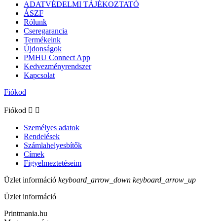
ADATVÉDELMI TÁJÉKOZTATÓ
ÁSZF
Rólunk
Cseregarancia
Termékeink
Újdonságok
PMHU Connect App
Kedvezményrendszer
Kapcsolat
Fiókod
Fiókod


Személyes adatok
Rendelések
Számlahelyesbítők
Címek
Figyelmeztetéseim
Üzlet információ
keyboard_arrow_down
keyboard_arrow_up
Üzlet információ
Printmania.hu