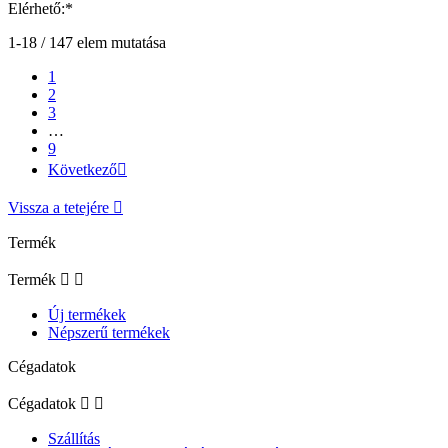
Elérhető:*
1-18 / 147 elem mutatása
1
2
3
…
9
Következő

Vissza a tetejére

Termék
Termék


Új termékek
Népszerű termékek
Cégadatok
Cégadatok


Szállítás