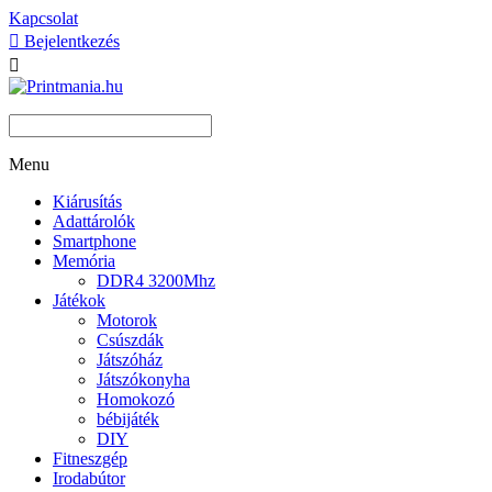
Kapcsolat

Bejelentkezés

Menu
Kiárusítás
Adattárolók
Smartphone
Memória
DDR4 3200Mhz
Játékok
Motorok
Csúszdák
Játszóház
Játszókonyha
Homokozó
bébijáték
DIY
Fitneszgép
Irodabútor