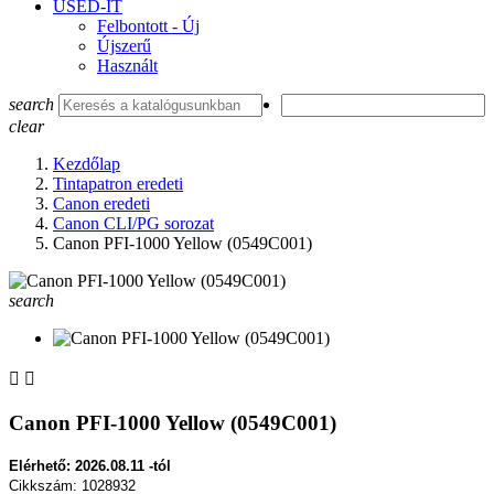
USED-IT
Felbontott - Új
Újszerű
Használt
search
clear
Kezdőlap
Tintapatron eredeti
Canon eredeti
Canon CLI/PG sorozat
Canon PFI-1000 Yellow (0549C001)
search


Canon PFI-1000 Yellow (0549C001)
Elérhető: 2026.08.11 -tól
Cikkszám: 1028932