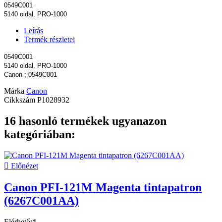
0549C001
5140 oldal, PRO-1000
Leírás
Termék részletei
0549C001
5140 oldal, PRO-1000
Canon ; 0549C001
Márka
Canon
Cikkszám
P1028932
16 hasonló termékek ugyanazon
kategóriában:

Előnézet
Canon PFI-121M Magenta tintapatron
(6267C001AA)
Elérhető:*