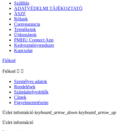
Szállítás
ADATVÉDELMI TÁJÉKOZTATÓ
ÁSZF
Rólunk
Cseregarancia
Termékeink
Újdonságok
PMHU Connect App
Kedvezményrendszer
Kapcsolat
Fiókod
Fiókod


Személyes adatok
Rendelések
Számlahelyesbítők
Címek
Figyelmeztetéseim
Üzlet információ
keyboard_arrow_down
keyboard_arrow_up
Üzlet információ