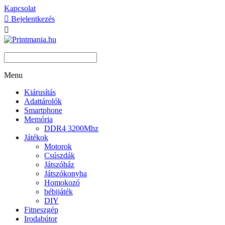
Kapcsolat

Bejelentkezés

Menu
Kiárusítás
Adattárolók
Smartphone
Memória
DDR4 3200Mhz
Játékok
Motorok
Csúszdák
Játszóház
Játszókonyha
Homokozó
bébijáték
DIY
Fitneszgép
Irodabútor